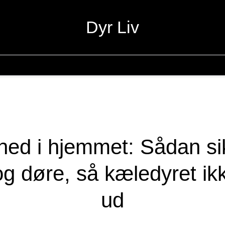
Dyr Liv
hed i hjemmet: Sådan si
og døre, så kæledyret ikk
ud