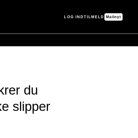
LOG IND
TILMELD
Mailnyt
krer du
e slipper