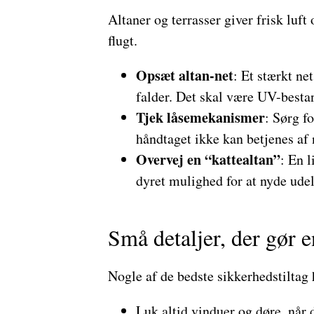
Altaner og terrasser giver frisk luft 
flugt.
Opsæt altan-net
: Et stærkt ne
falder. Det skal være UV-besta
Tjek låsemekanismer
: Sørg fo
håndtaget ikke kan betjenes af 
Overvej en “kattealtan”
: En l
dyret mulighed for at nyde udel
Små detaljer, der gør e
Nogle af de bedste sikkerhedstilt
Luk altid vinduer og døre, når