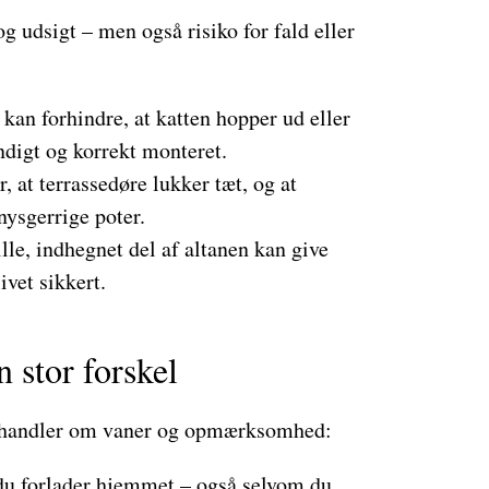
og udsigt – men også risiko for fald eller
t kan forhindre, at katten hopper ud eller
ndigt og korrekt monteret.
r, at terrassedøre lukker tæt, og at
nysgerrige poter.
ille, indhegnet del af altanen kan give
ivet sikkert.
n stor forskel
ag handler om vaner og opmærksomhed:
 du forlader hjemmet – også selvom du