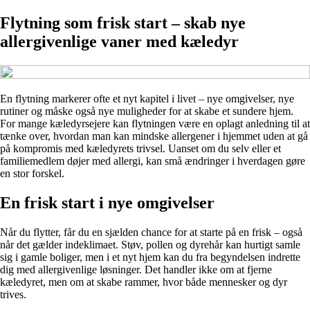
Flytning som frisk start – skab nye
allergivenlige vaner med kæledyr
En flytning markerer ofte et nyt kapitel i livet – nye omgivelser, nye
rutiner og måske også nye muligheder for at skabe et sundere hjem.
For mange kæledyrsejere kan flytningen være en oplagt anledning til at
tænke over, hvordan man kan mindske allergener i hjemmet uden at gå
på kompromis med kæledyrets trivsel. Uanset om du selv eller et
familiemedlem døjer med allergi, kan små ændringer i hverdagen gøre
en stor forskel.
En frisk start i nye omgivelser
Når du flytter, får du en sjælden chance for at starte på en frisk – også
når det gælder indeklimaet. Støv, pollen og dyrehår kan hurtigt samle
sig i gamle boliger, men i et nyt hjem kan du fra begyndelsen indrette
dig med allergivenlige løsninger. Det handler ikke om at fjerne
kæledyret, men om at skabe rammer, hvor både mennesker og dyr
trives.