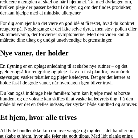
reducere mængden af skæl og hår i hjemmet. Tal med dyrlægen om,
hvilken pleje der passer bedst til dit dyr, og om der findes produkter,
der kan hjælpe med at mindske allergener.
For dig som ejer kan det være en god idé at få testet, hvad du konkret
reagerer på. Nogle gange er det ikke selve dyret, men støv, pollen eller
skimmelsvamp, der forværrer symptomerne. Med den viden kan du
målrette dine tiltag og undgå unødvendige begrænsninger.
Nye vaner, der holder
En flytning er en oplagt anledning til at skabe nye rutiner – og det
gælder også for rengøring og pleje. Lav en fast plan for, hvornår du
støvsuger, vasker tekstiler og plejer kæledyret. Det gør det lettere at
holde fast i de gode vaner, når hverdagen igen bliver travl.
Du kan også inddrage hele familien: børn kan hjælpe med at børste
hunden, og de voksne kan skiftes til at vaske kæledyrets ting. På den
måde bliver det en fælles indsats, der styrker både sundhed og samvær.
Et hjem, hvor alle trives
At flytte handler ikke kun om nye vægge og møbler – det handler om
at skabe et hjem, hvor alle føler sig godt tilpas. Med lidt planlægning