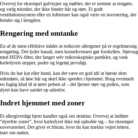
Overvej for eksempel gulvtyper og møbler, der er nemme at rengøre,
og vælg tekstiler, der ikke binder hår og støv. Et godt
ventilationssystem eller en luftrenser kan også være en investering, der
betaler sig i længden.
Rengøring med omtanke
En af de mest effektive måder at reducere allergener på er regelmæssig
rengøring. Det lyder banalt, men konsekvensen gør forskellen. Støvsug
med HEPA-filter, der fanger selv mikroskopiske partikler, og vask
kæledyrets tæpper, puder og legetøj jævnligt.
Hvis du har kat eller hund, kan det være en god idé at børste dem
udendørs, så løse hår og skæl ikke spredes i hjemmet. Brug eventuelt
en fugtig klud til at tørre pelsen af – det fjerner støv og pollen, som
dyret kan have samlet op udenfor.
Indret hjemmet med zoner
Et allergivenligt hjem handler også om struktur. Overvej at indføre
“dyrefrie zoner”, hvor kæledyret ikke må opholde sig – for eksempel
soveværelset. Det giver et frirum, hvor du kan trække vejret lettere,
især om natten.